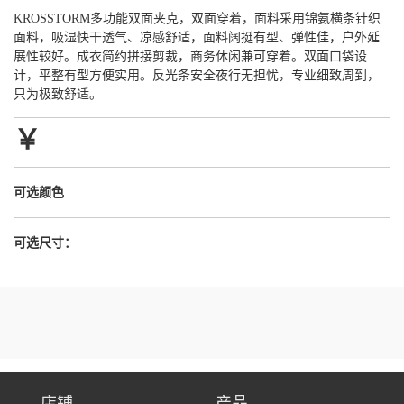
KROSSTORM多功能双面夹克，双面穿着，面料采用锦氨横条针织
面料，吸湿快干透气、凉感舒适，面料阔挺有型、弹性佳，户外延
展性较好。成衣简约拼接剪裁，商务休闲兼可穿着。双面口袋设
计，平整有型方便实用。反光条安全夜行无担忧，专业细致周到，
只为极致舒适。
￥
可选颜色
可选尺寸：
店铺
产品